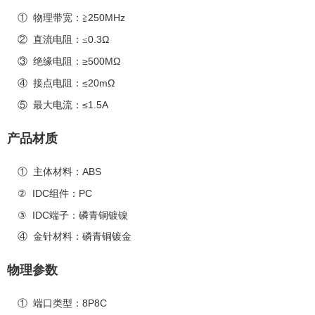
250MHz
①
物理带宽：
≧
0.3Ω
②
直流电阻：≤
≥500MΩ
③
绝缘电阻：
≤20mΩ
④
接点电阻：
≤1.5A
⑤
最大电流：
产品材质
ABS
①
主体材料：
IDC
PC
②
组件
：
IDC
③
端子
：磷青铜镀镍
④
金针材料：磷青铜镀金
物理参数
8P8C
①
端口类型：