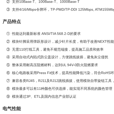
10Base-T
100Base-T
1000Base-T
②
支持
、
、
4/16/Mbps
TP-PMD/TP-DDI 125Mbps, ATM155Mb
③
支持
令牌环，
产品特点
ANSI/TIA 568.2-D
①
性能达到最新标准
的要求
NEXT
②
模块针脚采用弹跃形设计，减少针片长度，有助于改善
性能
110
③
无需
打线工具，避免不规范端接，提高施工品质和效率
④
采用自动式内陷式防尘盖设计，方便跳线拔插，避免灰尘侵扰
UL 94V-0
⑤
整体采用耐高压阻燃材料，达到
防火阻燃要求
Press Fit
RoHS
⑥
核心电路板采用
技术，提高性能降低污染，符合
环
RJ45
RJ11
RJ12
⑦
兼容各类
，
及
跳线插拔，使用模块自带旋钮工具
11
⑧
模块最多可以有
种颜色可供选择，能实现不同系统的颜色管理
3P
ETL
⑨
模块通过
、
及国内信息产业部认证
电气性能