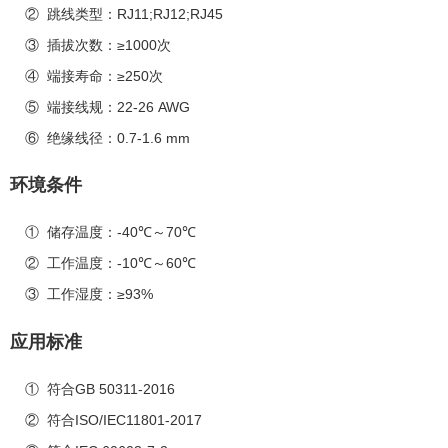
RJ11;RJ12;RJ45
②
跳线类型：
≥
1000
③
插拔次数：
次
≥250
④
端接寿命：
次
22-26 AWG
⑤
端接线规：
0.7-1.6 mm
⑥
绝缘线径：
环境条件
-40
70
①
储存温度：
℃～
℃
-10
60
②
工作温度：
℃～
℃
≥93%
③
工作湿度：
应用标准
GB 50311-2016
①
符合
ISO/IEC11801-2017
②
符合